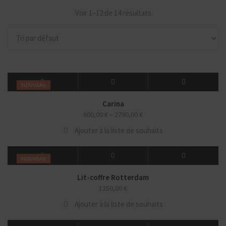
Voir 1–12 de 14 résultats
NOUVEAU
Carina
600,00
€
–
2790,00
€
Ajouter à la liste de souhaits
NOUVEAU
Lit-coffre Rotterdam
1250,00
€
Ajouter à la liste de souhaits