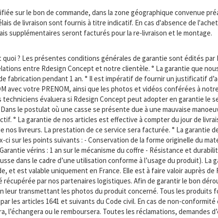
pécifiée sur le bon de commande, dans la zone géographique convenue pr
lais de livraison sont fournis à titre indicatif. En cas d'absence de l'ache
ais supplémentaires seront facturés pour la re-livraison et le montage.
t quoi ? Les présentes conditions générales de garantie sont édités pa
s relations entre Rdesign Concept et notre clientèle. ° La garantie que no
 fabrication pendant 1 an. ° Il est impératif de fournir un justificatif d
 NOM avec votre PRENOM, ainsi que les photos et vidéos conférées à notre
 techniciens évaluera si Rdesign Concept peut adopter en garantie le 
° Dans le postulat où une casse se présente due à une mauvaise manoeuv
if. ° La garantie de nos articles est effective à compter du jour de livra
nos livreurs. La prestation de ce service sera facturée. ° La garantie d
ci sur les points suivants : - Conservation de la forme originelle du mate
 Garantie vérins : 1 an sur le mécanisme du coffre - Résistance et durabi
se dans le cadre d’une utilisation conforme à l’usage du produit). La gar
de, et est valable uniquement en France. Elle est à faire valoir auprès d
té récupérée par nos partenaires logistiques. Afin de garantir le bon d
 en leur transmettant les photos du produit concerné. Tous les produits 
par les articles 1641 et suivants du Code civil. En cas de non-conformité 
ra, l’échangera ou le remboursera. Toutes les réclamations, demandes