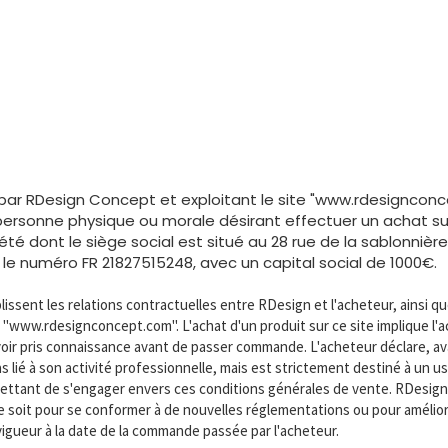
par RDesign Concept et exploitant le site "www.rdesignconc
ersonne physique ou morale désirant effectuer un achat su
été dont le siège social est situé au 28 rue de la sablonnièr
e numéro FR 21827515248, avec un capital social de 1000€.
ssent les relations contractuelles entre RDesign et l'acheteur, ainsi qu
et "www.rdesignconcept.com". L'achat d'un produit sur ce site implique l
avoir pris connaissance avant de passer commande. L'acheteur déclare, av
lié à son activité professionnelle, mais est strictement destiné à un us
ermettant de s'engager envers ces conditions générales de vente. RDesign
soit pour se conformer à de nouvelles réglementations ou pour améliorer 
vigueur à la date de la commande passée par l'acheteur.