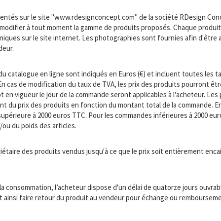
entés sur le site "www.rdesignconcept.com" de la société RDesign Conce
 modifier à tout moment la gamme de produits proposés. Chaque produit
niques sur le site internet. Les photographies sont fournies afin d'être a
deur.
s du catalogue en ligne sont indiqués en Euros (€) et incluent toutes les
 cas de modification du taux de TVA, les prix des produits pourront êtr
en vigueur le jour de la commande seront applicables à l'acheteur. Les p
ent du prix des produits en fonction du montant total de la commande. En
périeure à 2000 euros TTC. Pour les commandes inférieures à 2000 euros 
t/ou du poids des articles.
taire des produits vendus jusqu'à ce que le prix soit entièrement encaiss
 la consommation, l’acheteur dispose d'un délai de quatorze jours ouvrab
et ainsi faire retour du produit au vendeur pour échange ou remboursemen