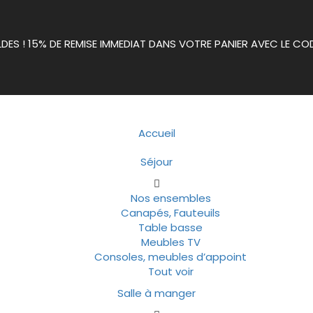
LDES ! 15% DE REMISE IMMEDIAT DANS VOTRE PANIER AVEC LE CO
Accueil
Séjour
Nos ensembles
Canapés, Fauteuils
Table basse
Meubles TV
Consoles, meubles d’appoint
Tout voir
Salle à manger