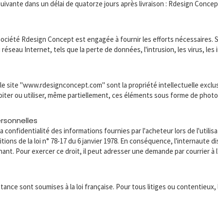
e suivante dans un délai de quatorze jours après livraison : Rdesign Co
a société Rdesign Concept est engagée à fournir les efforts nécessaires.
 réseau Internet, tels que la perte de données, l'intrusion, les virus, le
le site "www.rdesignconcept.com" sont la propriété intellectuelle exclus
loiter ou utiliser, même partiellement, ces éléments sous forme de photo
ersonnelles
confidentialité des informations fournies par l'acheteur lors de l'utilis
ions de la loi n° 78-17 du 6 janvier 1978. En conséquence, l'internaute d
ant. Pour exercer ce droit, il peut adresser une demande par courrier à
tance sont soumises à la loi française. Pour tous litiges ou contentieux