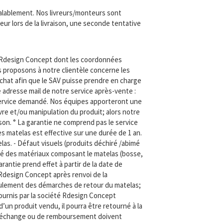
éalablement. Nos livreurs/monteurs sont
teur lors de la livraison, une seconde tentative
r Rdesign Concept dont les coordonnées
us proposons à notre clientèle concerne les
’achat afin que le SAV puisse prendre en charge
 adresse mail de notre service après-vente :
service demandé. Nos équipes apporteront une
re et/ou manipulation du produit; alors notre
ison. ° La garantie ne comprend pas le service
es matelas est effective sur une durée de 1 an.
las. - Défaut visuels (produits déchiré /abimé
lité des matériaux composant le matelas (bosse,
antie prend effet à partir de la date de
e Rdesign Concept après renvoi de la
éroulement des démarches de retour du matelas;
fournis par la société Rdesign Concept
d’un produit vendu, il pourra être retourné à la
 d’échange ou de remboursement doivent