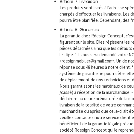
Article 7. Livraison
Les produits sont livrés à l'adresse s
chargés d'effectuer les livraisons. Les dé
pourra être planifiée. Cependant, des fr
Article 8. Garantie
La garantie chez Rdesign Concept, c’es
figurent sur le site. Elles régissent le
pièces détachées ainsi que les défauts de
le litige. ° Il vous sera demandé votre
«rdesignmobilier@gmail.com». Un de nos
réponse sous 48 heures à notre client. 
système de garantie ne pourra être effect
de déplacement de nos techniciens et de 
Nous garantissons les matériaux de ceux-
/cassé) à réception de la marchandise. -
déchirure ou usure prématurée de la mous
livraison de la totalité de votre comman
marchandise ou après que celle-ci ait é
veuillez contactez notre service client
bénéficient de la garantie légale prévue 
société Rdesign Concept qui le reprend