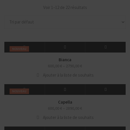
Voir 1–12 de 22 résultats
NOUVEAU
Bianca
600,00
€
–
2790,00
€
Ajouter à la liste de souhaits
NOUVEAU
Capella
600,00
€
–
2890,00
€
Ajouter à la liste de souhaits