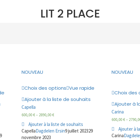
LIT 2 PLACE
NOUVEAU
NOUVEAU
Choix des options
Vue rapide
de
Choix des 
Ajouter à la liste de souhaits
s
Ajouter à l
Capella
Carina
600,00
€
–
2890,00
€
600,00
€
–
2790,
Ajouter à la liste de souhaits
Ajouter à l
Capella
Dagdelen Ersin
9 juillet 2023
29
9
Carina
Dagdele
novembre 2023