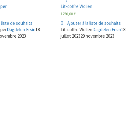
sper
Lit-coffre Wollen
1250,00
€
a liste de souhaits
Ajouter à la liste de souhaits
sper
Dagdelen Ersin
18
Lit-coffre Wollen
Dagdelen Ersin
18
novembre 2023
juillet 2023
29 novembre 2023