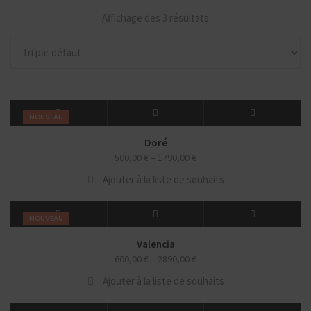
Affichage des 3 résultats
NOUVEAU
Doré
500,00
€
–
1790,00
€
Ajouter à la liste de souhaits
NOUVEAU
Valencia
600,00
€
–
2890,00
€
Ajouter à la liste de souhaits