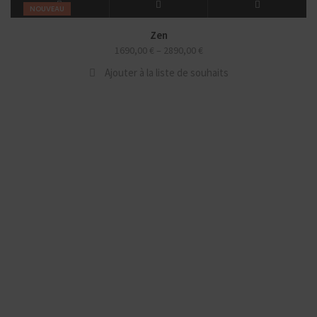
NOUVEAU
Zen
1690,00
€
–
2890,00
€
Ajouter à la liste de souhaits