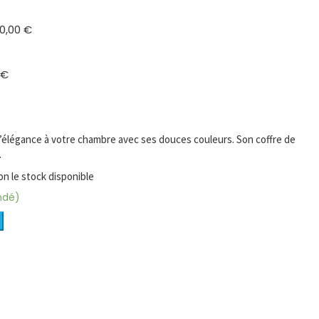
50,00
€
0
€
l’élégance à votre chambre avec ses douces couleurs. Son coffre de
.
on le stock disponible
ndé)