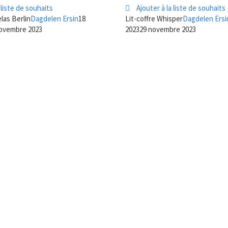
 liste de souhaits
Ajouter à la liste de souhaits
las Berlin
Dagdelen Ersin
18
Lit-coffre Whisper
Dagdelen Ersi
ovembre 2023
2023
29 novembre 2023