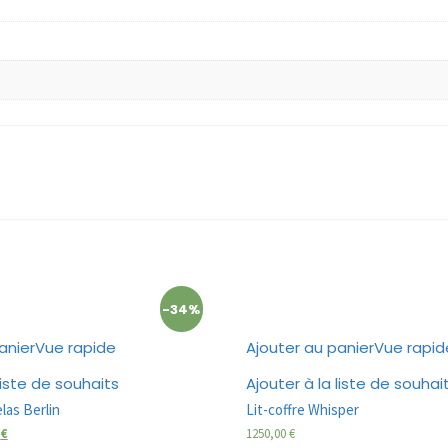
-34%
anier
Vue rapide
Ajouter au panier
Vue rapid
liste de souhaits
Ajouter à la liste de souhai
las Berlin
Lit-coffre Whisper
0
€
1250,00
€