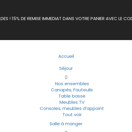
LDES ! 15% DE REMISE IMMEDIAT DANS VOTRE PANIER AVEC LE CO
Accueil
Séjour
Nos ensembles
Canapés, Fauteuils
Table basse
Meubles TV
Consoles, meubles d’appoint
Tout voir
Salle à manger