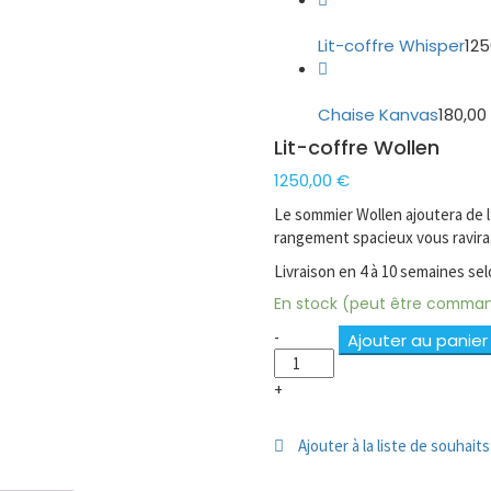
Lit-coffre Whisper
12
Chaise Kanvas
180,0
Lit-coffre Wollen
1250,00
€
Le sommier Wollen ajoutera de 
rangement spacieux vous ravira
Livraison en 4 à 10 semaines sel
En stock (peut être comma
Lit-
-
Ajouter au panier
coffre
Wollen
+
quantité
Ajouter à la liste de souhaits