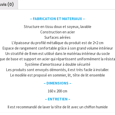
Avis (0)
– FABRICATION ET MATERIAUX –
Structure en tissu doux et soyeux, lavable
C
onstruction en acier
Surfaces aérées
L’épaisseur du profilé métallique du produit est de 2×2 cm
Espace de rangement confortable grâce à son grand volume intérieur
Un stratifié de 8 mm est utilisé dans le matériau intérieur du socle
que de base et support en acier qui répartissent uniformément la résist
Système d’amortisseur à double sécurité
Les produits sont envoyés démontés, il est très facile à installer.
Le modèle est proposé en sommier, lit, tête de lit ensemble
– DIMENSIONS –
160 x 200 cm
– ENTRETIEN –
Il est recommandé de laver la tête de lit avec un chiffon humide