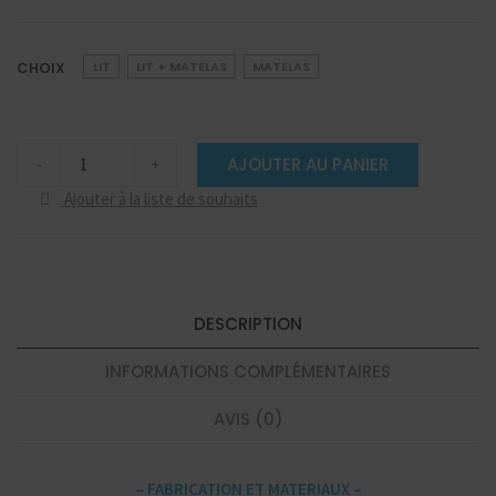
CHOIX
LIT
LIT + MATELAS
MATELAS
Lit-
AJOUTER AU PANIER
-
+
coffre/Matelas
Golden
Ajouter à la liste de souhaits
quantité
DESCRIPTION
INFORMATIONS COMPLÉMENTAIRES
AVIS (0)
– FABRICATION ET MATERIAUX –