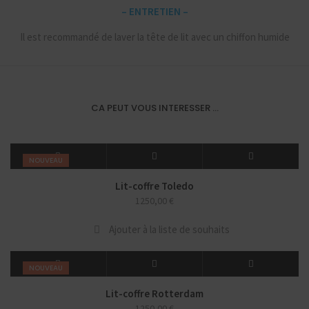
– ENTRETIEN –
Il est recommandé de laver la tête de lit avec un chiffon humide
CA PEUT VOUS INTERESSER ...
NOUVEAU
Lit-coffre Toledo
1250,00
€
Ajouter à la liste de souhaits
NOUVEAU
Lit-coffre Rotterdam
1250,00
€