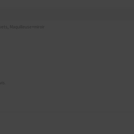
vets, Maquilleuse+miroir
vis.