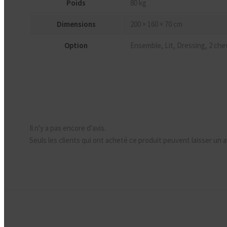
Poids
80 kg
Dimensions
200 × 160 × 70 cm
Option
Ensemble, Lit, Dressing, 2 che
Il n'y a pas encore d'avis.
Seuls les clients qui ont acheté ce produit peuvent laisser un a