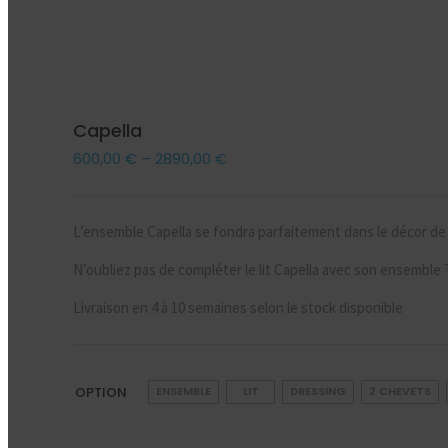
Capella
600,00
€
–
2890,00
€
L’ensemble Capella se fondra parfaitement dans le décor de
N’oubliez pas de compléter le lit Capella avec son ensemble 
Livraison en 4 à 10 semaines selon le stock disponible
OPTION
ENSEMBLE
LIT
DRESSING
2 CHEVETS