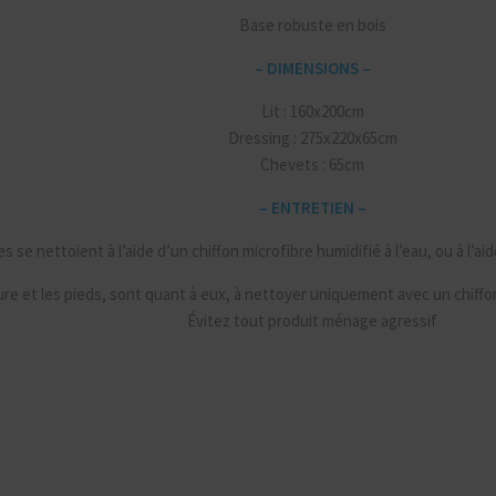
Base robuste en bois
– DIMENSIONS –
Lit : 160x200cm
Dressing : 275x220x65cm
Chevets : 65cm
– ENTRETIEN –
s se nettoient à l’aide d’un chiffon microfibre humidifié à l’eau, ou à l’a
re et les pieds, sont quant à eux, à nettoyer uniquement avec un chiffon 
Évitez tout produit ménage agressif