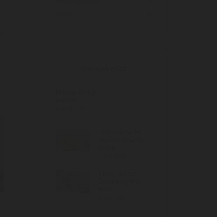
Uncategorized
01
Video
01
POPULAR POST
Bonjour tout le
monde !
mai 21, 2023
Find your Perfect
Outdoor Chair for
Spring
mai 6, 2021
5 Easy Tips for
Decorating your
Great…
mai 1, 2021