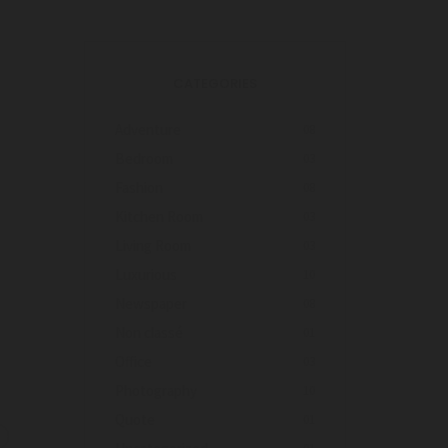
CATEGORIES
Adventure
08
Bedroom
03
Fashion
08
Kitchen Room
03
Living Room
03
Luxurious
10
Newspaper
08
Non classé
01
Office
03
Photography
10
Quote
01