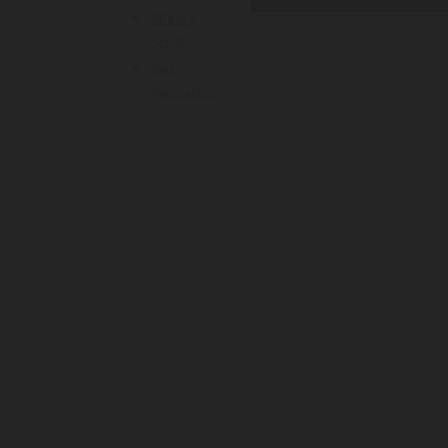
Infinity
Scroll
Ajax
Pagination