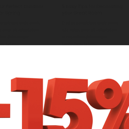
our Perfect Outdoor
5 Easy Tips for Decorating
or Spring
your Great Room
perspiciatis unde omnis
Q ed ut perspiciatis unde omnis
s error sit voluptatem
iste natus error sit voluptatem
tium doloremque
accusantium doloremque
m, totam...
laudantium, totam...
|
|
21
Par
Dagdelen Ersin
1 mai 2021
Par
Dagdelen Ersin