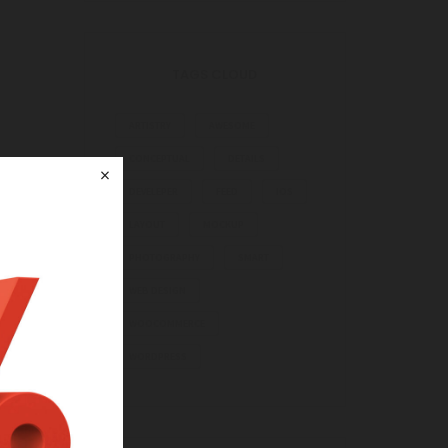
TAGS CLOUD
ARTISTRY
AWESOME
CONCEPTUAL
DETAILS
×
DEVELEPER
FEED
IOS
LAYOUT
MOCKUP
PHOTOGRAPHY
SMART
WEB DESIGN
WOOCOMMERCE
WORDPRESS