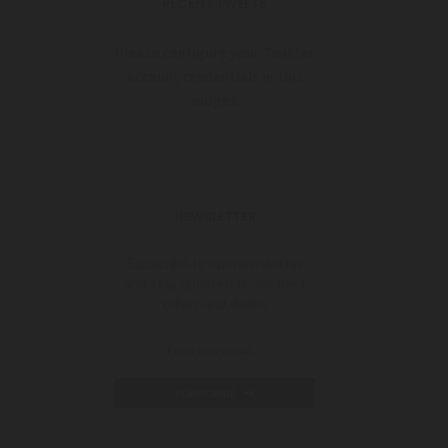
RECENT TWEETS
Please configure your Twitter
account credentials in this
widget.
NEWSLETTER
Subscribe to our newsletter
and stay updated to our best
offers and deals!
SUBSCRIBE