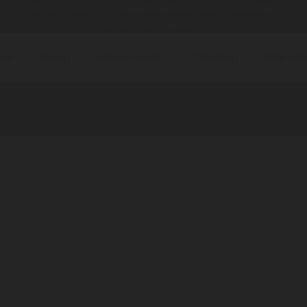
C’EST LES SOLDES ! 15% DE REMISE IMMEDIAT DANS VOTRE PANIER
AVEC LE CODE “SOLDES15”
eil
Séjour
Salle à manger
Chambre
Bébé & E