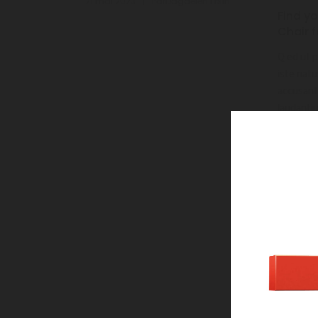
|
21 mai 2023
Par
Dagdelen Ersin
Find y
Chair f
Q ed ut 
iste natu
accusan
laudantiu
6 mai 20