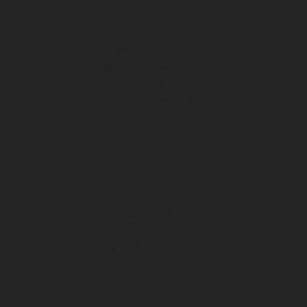
Melody Rose
Welcome to everyday my
lifestyle I'm melody rose
printing & typesetting industry.
FOLLOW US