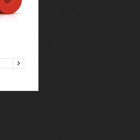
ARCHIVE
mai 2023
01
mai 2021
02
avril 2021
05
mars 2021
07
juillet 2019
04
juin 2019
02
mars 2019
01
février 2019
06
septembre 2018
05
août 2018
09