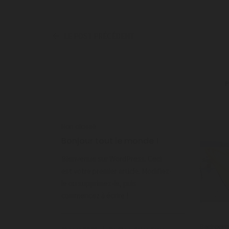
LE POST PRÉCÉDENT
Non classé
Bonjour tout le monde !
Bienvenue sur WordPress. Ceci
est votre premier article. Modifiez-
le ou supprimez-le, puis
commencez à écrire !
Bedroo