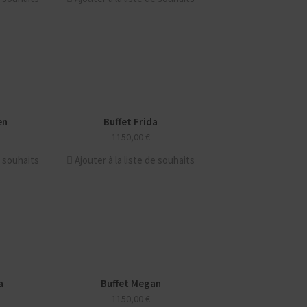
en
Buffet Frida
NOUVEAU
1150,00
€
e souhaits
Ajouter à la liste de souhaits
a
Buffet Megan
NOUVEAU
1150,00
€