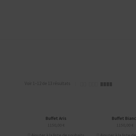
Voir 1–12 de 13 résultats
Buffet Aris
Buffet Bian
NOUVEAU
NOUVEAU
1150,00
€
1150,00
€
Ajouter à la liste de souhaits
Ajouter à la liste d