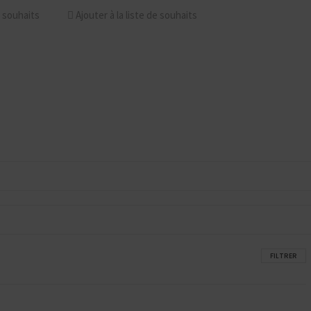
e souhaits
Ajouter à la liste de souhaits
FILTRER