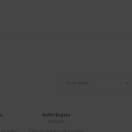
ca
Buffet Bogata
NOUVEAU
1150,00
€
e souhaits
Ajouter à la liste de souhaits