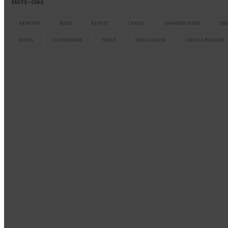
Mots-clés
ARMOIRE
BEBE
BUFFET
CHAISE
CHAMBRE BEBE
DR
REPAS
SCANDINAVE
TABLE
TABLE BASSE
TABLE À MANGER