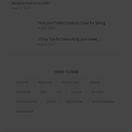
Bonjour tout le monde !
mai 21, 2023
Find your Perfect Outdoor Chair for Spring
mai 6, 2021
5 Easy Tips for Decorating your Great…
mai 1, 2021
TAGS CLOUD
ARTISTRY
AWESOME
CONCEPTUAL
DETAILS
DEVELEPER
FEED
IOS
LAYOUT
MOCKUP
PHOTOGRAPHY
SMART
WEB DESIGN
WOOCOMMERCE
WORDPRESS