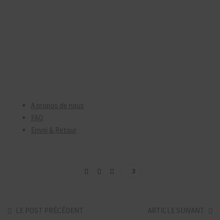
A propos de nous
FAQ
Envoi & Retour
3
LE POST PRÉCÉDENT
ARTICLE SUIVANT