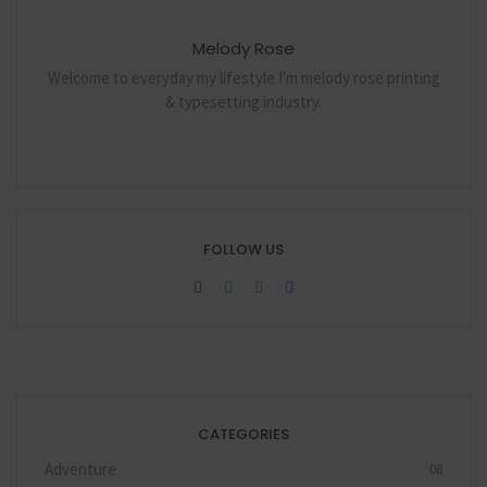
Melody Rose
Welcome to everyday my lifestyle I'm melody rose printing
& typesetting industry.
FOLLOW US
CATEGORIES
Adventure
08