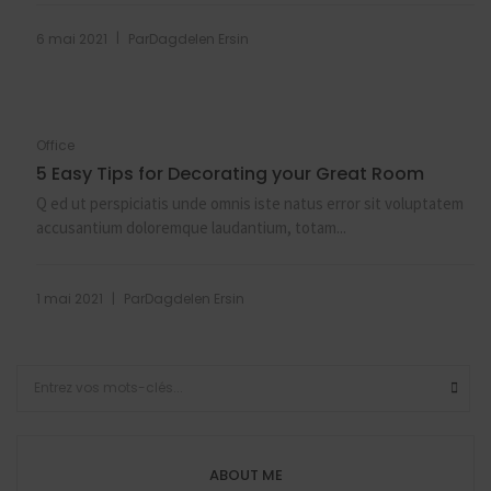
|
6 mai 2021
Par
Dagdelen Ersin
Office
5 Easy Tips for Decorating your Great Room
Q ed ut perspiciatis unde omnis iste natus error sit voluptatem
accusantium doloremque laudantium, totam...
|
1 mai 2021
Par
Dagdelen Ersin
ABOUT ME