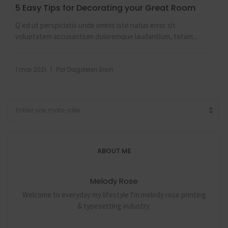
5 Easy Tips for Decorating your Great Room
Q ed ut perspiciatis unde omnis iste natus error sit
voluptatem accusantium doloremque laudantium, totam...
|
1 mai 2021
Par
Dagdelen Ersin
ABOUT ME
Melody Rose
Welcome to everyday my lifestyle I'm melody rose printing
& typesetting industry.