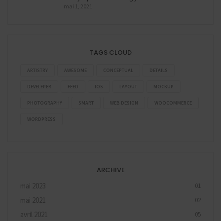
mai 1, 2021
TAGS CLOUD
ARTISTRY
AWESOME
CONCEPTUAL
DETAILS
DEVELEPER
FEED
IOS
LAYOUT
MOCKUP
PHOTOGRAPHY
SMART
WEB DESIGN
WOOCOMMERCE
WORDPRESS
ARCHIVE
mai 2023
01
mai 2021
02
avril 2021
05