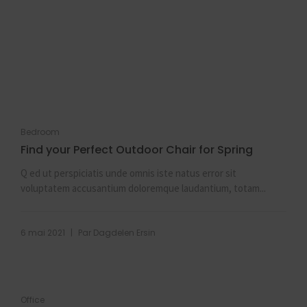
Bedroom
Find your Perfect Outdoor Chair for Spring
Q ed ut perspiciatis unde omnis iste natus error sit
voluptatem accusantium doloremque laudantium, totam...
|
6 mai 2021
Par
Dagdelen Ersin
Office