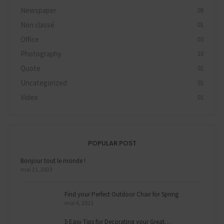
Newspaper
08
Non classé
01
Office
03
Photography
10
Quote
01
Uncategorized
01
Video
01
POPULAR POST
Bonjour tout le monde !
mai 21, 2023
Find your Perfect Outdoor Chair for Spring
mai 6, 2021
5 Easy Tips for Decorating your Great…