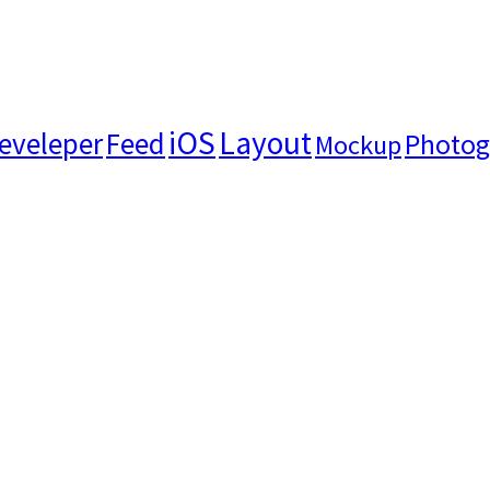
iOS
Layout
eveleper
Feed
Photog
Mockup