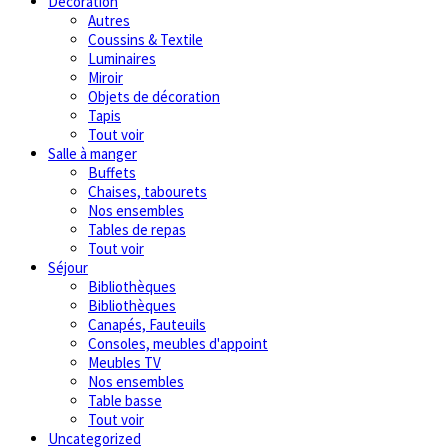
Décoration
Autres
Coussins & Textile
Luminaires
Miroir
Objets de décoration
Tapis
Tout voir
Salle à manger
Buffets
Chaises, tabourets
Nos ensembles
Tables de repas
Tout voir
Séjour
Bibliothèques
Bibliothèques
Canapés, Fauteuils
Consoles, meubles d'appoint
Meubles TV
Nos ensembles
Table basse
Tout voir
Uncategorized