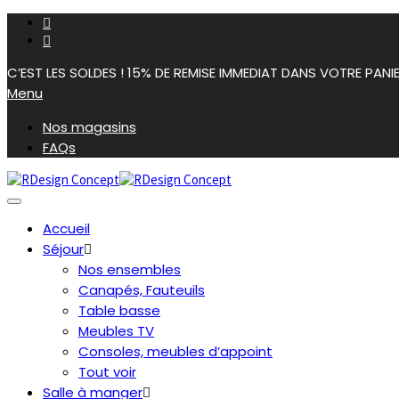
C’EST LES SOLDES ! 15% DE REMISE IMMEDIAT DANS VOTRE PANI
Menu
Nos magasins
FAQs
Accueil
Séjour
Nos ensembles
Canapés, Fauteuils
Table basse
Meubles TV
Consoles, meubles d’appoint
Tout voir
Salle à manger