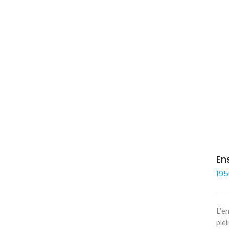
En
195
L’e
ple