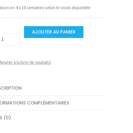
aison en 4 à 10 semaines selon le stock disponible
emble
AJOUTER AU PANIER
u
ntité
Ajouter à la liste de souhaits
SCRIPTION
FORMATIONS COMPLÉMENTAIRES
S (0)