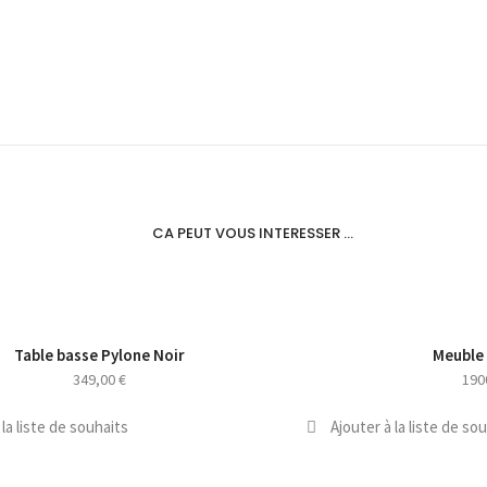
CA PEUT VOUS INTERESSER ...
Table basse Pylone Noir
Meuble
NOUVEAU
349,00
€
190
 la liste de souhaits
Ajouter à la liste de so