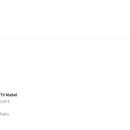
 TV Mabel
0,00
€
uhaits