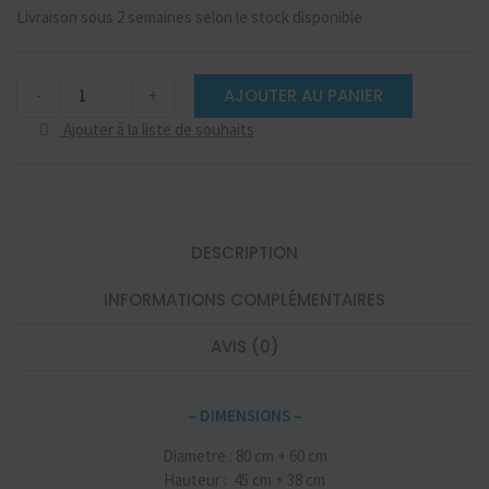
Livraison sous 2 semaines selon le stock disponible
Table
AJOUTER AU PANIER
-
+
basse
Gigogne
Ajouter à la liste de souhaits
silver
noir
quantité
DESCRIPTION
INFORMATIONS COMPLÉMENTAIRES
AVIS (0)
– DIMENSIONS –
Diametre : 80 cm + 60 cm
Hauteur : 45 cm + 38 cm