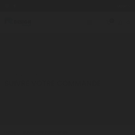
MENU
0
Crafted with care from quality
SUIVRE VOTRE COMMANDE
Home
Suivre votre commande