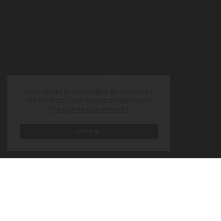
© 2026 RDesign Concept. Tous droits réservés.
Informations Client
FAQs
CGV
Mentions légales
Notre site utilise des cookies. En continuant
sur notre site, vous acceptez notre cookie
Politique de confidentialité
Nous suivre sur les réseaux
Facebook
Compris.
Instagram
Abonnez-vous à notre Newsletter
Pour ne rien manquer sur nos nouveautés, promotions, déstockages
et autres informations sur R Design Concept.
SUBSCRIBE