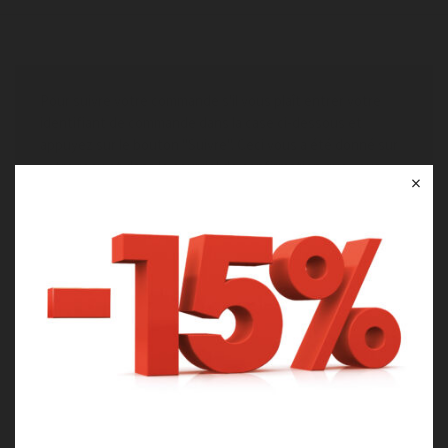
Pour suivre votre commande s'il vous plaît entrer votre
identifiant de commande dans la case ci-dessous et
appuyez sur le bouton "Suivre". Ceci vous a été donné sur
votre reçu et dans le courriel de confirmation que vous
×
auriez dû recevoir.
Numéro d'ordre
Facturation du courrier électronique
SUIVRE