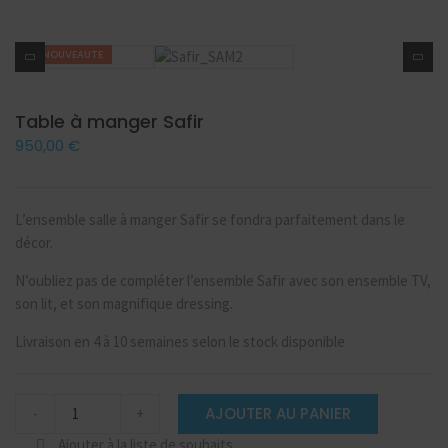
NOUVEAUTE
Table à manger Safir
950,00
€
L’ensemble salle à manger Safir se fondra parfaitement dans le
décor.
N’oubliez pas de compléter l’ensemble Safir avec son ensemble TV,
son lit, et son magnifique dressing.
Livraison en 4 à 10 semaines selon le stock disponible
Table
AJOUTER AU PANIER
-
+
à
manger
Ajouter à la liste de souhaits