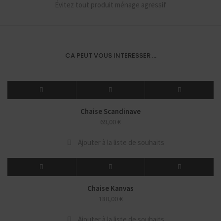
Évitez tout produit ménage agressif
CA PEUT VOUS INTERESSER ...
Chaise Scandinave
69,00
€
Ajouter à la liste de souhaits
Chaise Kanvas
180,00
€
Ajouter à la liste de souhaits