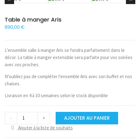
Table à manger Aris
890,00
€
L’ensemble salle à manger Aris se fondra parfaitement dans le
décor. La table à manger extensible sera parfaite pour vos soirées
avec vos proches.
N’oubliez pas de compléter l’ensemble Aris avec son buffet et nos
chaises.
Livraison en 4 à 10 semaines selon le stock disponible
Table
AJOUTER AU PANIER
-
+
à
manger
Ajouter à la liste de souhaits
Aris
quantité