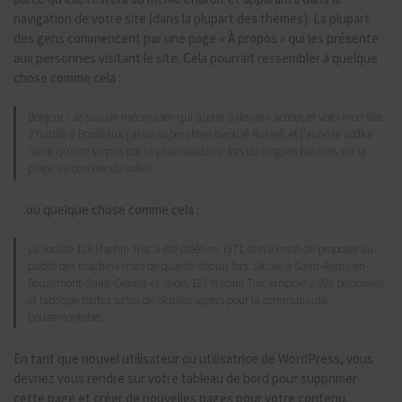
navigation de votre site (dans la plupart des thèmes). La plupart
des gens commencent par une page « À propos » qui les présente
aux personnes visitant le site. Cela pourrait ressembler à quelque
chose comme cela :
Bonjour ! Je suis un mécanicien qui aspire à devenir acteur, et voici mon site.
J’habite à Bordeaux, j’ai un super chien baptisé Russell, et j’aime la vodka
(ainsi qu’être surpris par la pluie soudaine lors de longues balades sur la
plage au coucher du soleil).
…ou quelque chose comme cela :
La société 123 Machin Truc a été créée en 1971, et n’a cessé de proposer au
public des machins-trucs de qualité depuis lors. Située à Saint-Remy-en-
Bouzemont-Saint-Genest-et-Isson, 123 Machin Truc emploie 2 000 personnes,
et fabrique toutes sortes de bidules supers pour la communauté
bouzemontoise.
En tant que nouvel utilisateur ou utilisatrice de WordPress, vous
devriez vous rendre sur
votre tableau de bord
pour supprimer
cette page et créer de nouvelles pages pour votre contenu.