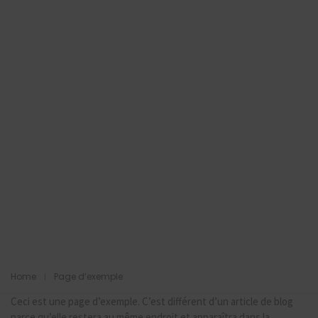
Home
Page d’exemple
Ceci est une page d’exemple. C’est différent d’un article de blog
parce qu’elle restera au même endroit et apparaîtra dans la