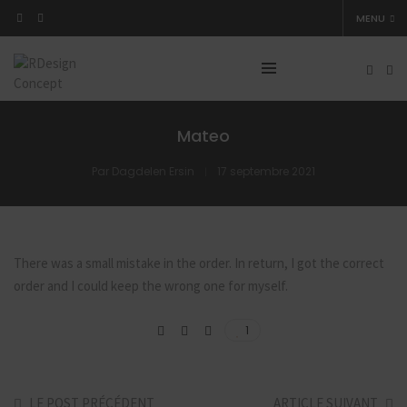
MENU
Mateo
Par
Dagdelen Ersin
17 septembre 2021
There was a small mistake in the order. In return, I got the correct
order and I could keep the wrong one for myself.
1
LE POST PRÉCÉDENT
ARTICLE SUIVANT