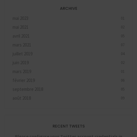
ARCHIVE
mai 2023
01
mai 2021
02
avril 2021
05
mars 2021
07
juillet 2019
04
juin 2019
02
mars 2019
01
février 2019
06
septembre 2018
05
août 2018
09
RECENT TWEETS
Please configure your Twitter account credentials in