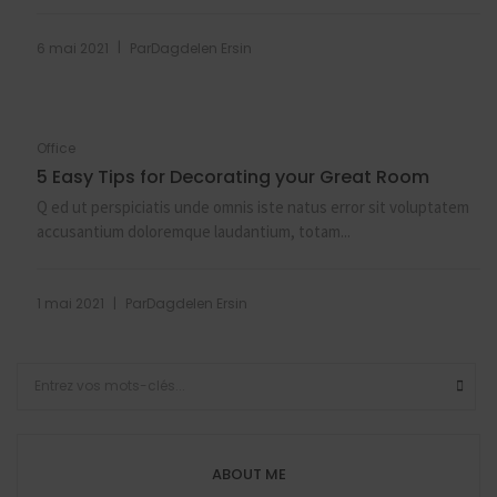
|
6 mai 2021
Par
Dagdelen Ersin
Office
5 Easy Tips for Decorating your Great Room
Q ed ut perspiciatis unde omnis iste natus error sit voluptatem
accusantium doloremque laudantium, totam...
|
1 mai 2021
Par
Dagdelen Ersin
ABOUT ME