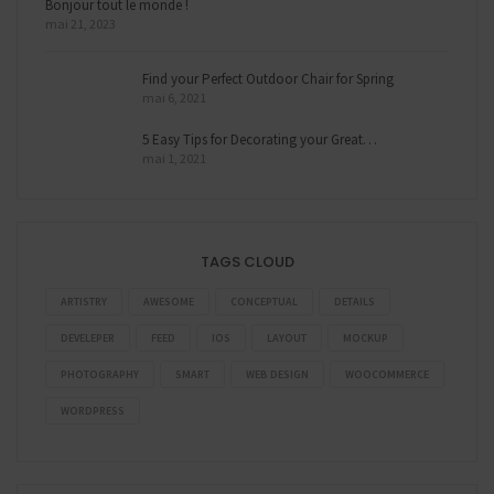
Bonjour tout le monde !
mai 21, 2023
Find your Perfect Outdoor Chair for Spring
mai 6, 2021
5 Easy Tips for Decorating your Great…
mai 1, 2021
TAGS CLOUD
ARTISTRY
AWESOME
CONCEPTUAL
DETAILS
DEVELEPER
FEED
IOS
LAYOUT
MOCKUP
PHOTOGRAPHY
SMART
WEB DESIGN
WOOCOMMERCE
WORDPRESS