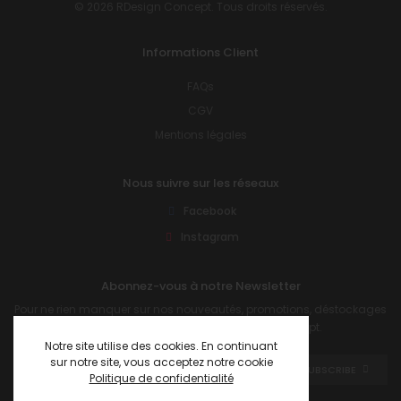
© 2026 RDesign Concept. Tous droits réservés.
Informations Client
FAQs
CGV
Mentions légales
Nous suivre sur les réseaux
Facebook
Instagram
Abonnez-vous à notre Newsletter
Pour ne rien manquer sur nos nouveautés, promotions, déstockages
et autres informations sur R Design Concept.
Notre site utilise des cookies. En continuant
sur notre site, vous acceptez notre cookie
SUBSCRIBE
Politique de confidentialité