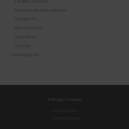
Canapés, Fauteuils
Consoles, meubles d'appoint
Meubles TV
Nos ensembles
Table basse
Tout voir
Uncategorized
R Design Concept
Nos magasins
Contactez-nous