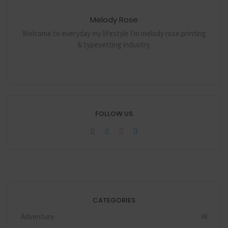
Melody Rose
Welcome to everyday my lifestyle I'm melody rose printing
& typesetting industry.
FOLLOW US
CATEGORIES
Adventure
08